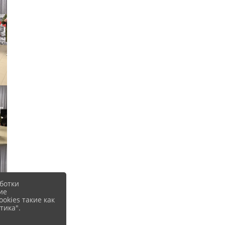
ботки
ие
okies такие как
тика".