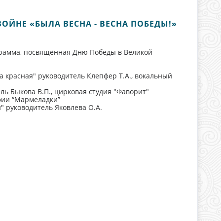
ЙНЕ «БЫЛА ВЕСНА - ВЕСНА ПОБЕДЫ!»
грамма, посвящённая Дню Победы в Великой
 красная" руководитель Клепфер Т.А., вокальный
ль Быкова В.П., цирковая студия "Фаворит"
фии “Мармеладки”
" руководитель Яковлева О.А.